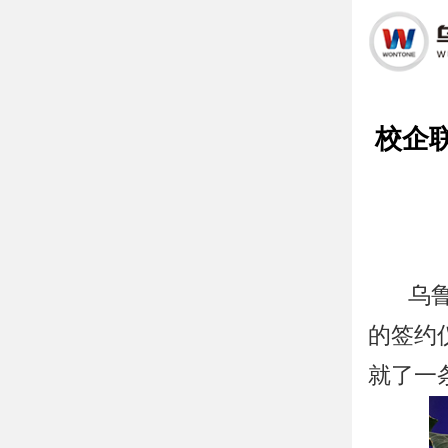
首页
HOT
校企
热门专
学校简
乌
创就业
的签约
服务热线
就了一