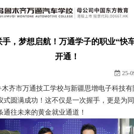
联手，梦想启航！万通学子的职业“快车
业
开通！
介
25-0
鲁木齐市万通技工学校与新疆思增电子科技有
篇
仪式圆满成功！这不仅是一次握手，更是为
：0991-3115 777
条通往未来的黄金就业通道！