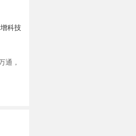
思增科技
进万通，