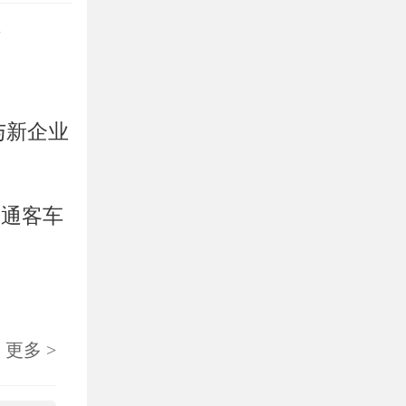
作
与新企业
宇通客车
更多 >