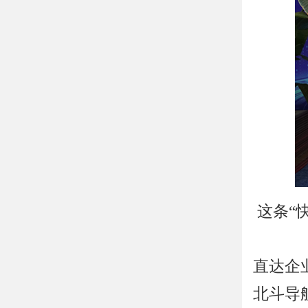
这条“
直达企
北斗导