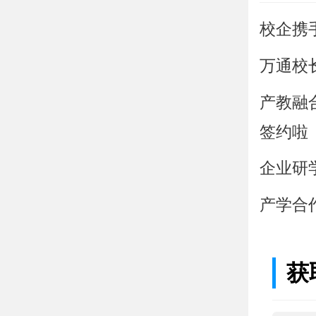
校企携
万通校
产教融
签约啦
企业研
产学合
获