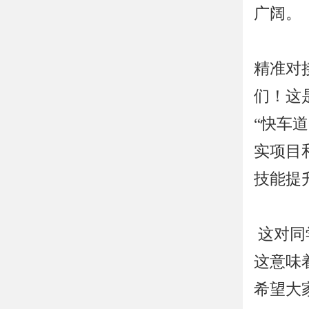
广阔。
精准对
们！这
“快车
实项目
技能提
这对同
这意味
希望大