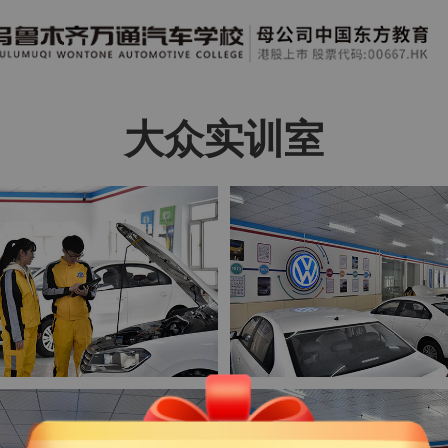
大众实训室
业
介
篇
：0991-3115 777