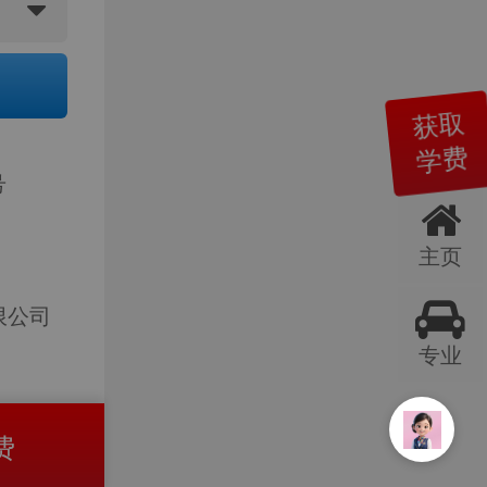
获取
学费
号
主页
限公司
专业
费